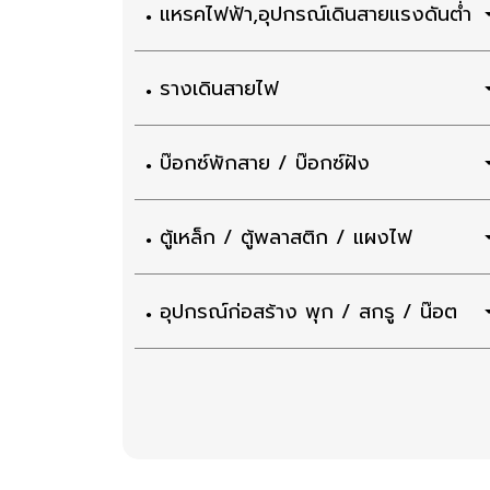
แหรคไฟฟ้า,อุปกรณ์เดินสายแรงดันต่ำ
รางเดินสายไฟ
บ๊อกซ์พักสาย / บ๊อกซ์ฝัง
ตู้เหล็ก / ตู้พลาสติก / แผงไฟ
อุปกรณ์ก่อสร้าง พุก / สกรู / น๊อต